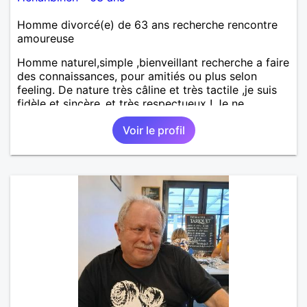
Homme divorcé(e) de 63 ans recherche rencontre
amoureuse
Homme naturel,simple ,bienveillant recherche a faire
des connaissances, pour amitiés ou plus selon
feeling. De nature très câline et très tactile ,je suis
fidèle et sincère.,et très respectueux ! Je ne
supporte pas le mensonge.Rien ne vaut une vraie
Voir le profil
rencontre,pour échanger en toute simplicité,j'ai du
mal à prolonger des échanges virtuels Je suis plutôt
attiré par des femmes ayant la cinquantaine ,belles
dans leurs têtes et dans leurs corps. Féminines
naturellement ,sans fards ,ni excès A vous de jouer
Mesdames 😉