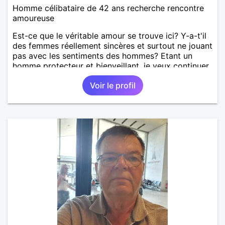
Homme célibataire de 42 ans recherche rencontre
amoureuse
Est-ce que le véritable amour se trouve ici? Y-a-t'il
des femmes réellement sincères et surtout ne jouant
pas avec les sentiments des hommes? Etant un
homme protecteur et bienveillant, je veux continuer
d'y croire et pouvoir enfin former la petite famille
Voir le profil
que je désir temps. Faux profil, profiteuse et autres
joyeuseté passer votre chemin, vous ne
m'intéressez pas du tout!