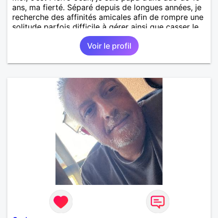
ans, ma fierté. Séparé depuis de longues années, je
recherche des affinités amicales afin de rompre une
solitude parfois difficile à gérer ainsi que casser le
vague à l’âme. L’amitié reste extrêmement
Voir le profil
importante à mes yeux mais peut se décliner en des
sentiments plus puissants. « Le temps fera son
œuvre » disait Arthur Schopenhauer, philosophe
allemand que j’adore. J’aime discuter sans pour
autant être trop locace. Je suis bourré de qualités
avec très peu de défauts. Je suis altruiste,
bienveillant, empathique, attentionné, honnête,
respectueux, doux de caractère et compréhensif : je
laisse « glisser » beaucoup de choses. Mais ne vous
m’éprenez pas Mesdames, si une personne que
j’aime me trahit une fois, il n’y aura pas de seconde
chance et je l’effacerai à « vitam eternam ».
Néanmoins, je suis un tout petit peu maniaque ainsi
qu’impatient. J’essaye de faire des efforts. Rien de
bien dramatique ! Du moins je le pense……Je suis un
homme facile à vivre. À vous si vous le souhaitez,
d’apprendre à me connaître davantage. J’en serai
ravi….A très bientôt je l’espère.