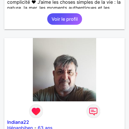
complicité ❤️ J’aime les choses simples de la vie : la
nature, la mer, les moments authentiques et les
personnes au grand cœur 🌊🌿 Très câlin et
Voir le profil
affectueux, j’adore les petits moments de tendresse
et les calinous réguliers 😊❤️ La solitude finit parfois
par peser, alors si tu es en Nouvelle-Calédonie et
que tu crois encore à un amour vrai, prenons le
temps de discuter… et laissons l’avenir nous guider
🌹
Indiana22
Hénanbihen
-
63 ans