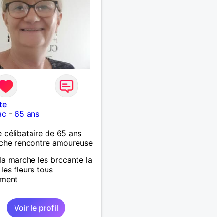
te
ac
-
65 ans
célibataire de 65 ans
che rencontre amoureuse
 la marche les brocante la
 les fleurs tous
ement
Voir le profil