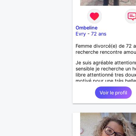
Ombeline
Evry
-
72 ans
Femme divorcé(e) de 72 
recherche rencontre amo
Je suis agréable attentio
sensible je recherche un
libre attentionné tres dou
motivé pour une très belle
longue histoire sérieuse et
Voir le profil
sincère