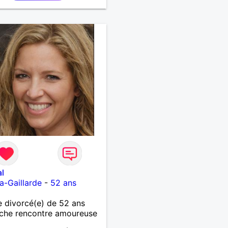
l
la-Gaillarde
-
52 ans
 divorcé(e) de 52 ans
che rencontre amoureuse