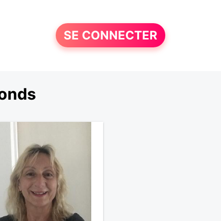
SE CONNECTER
londs