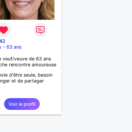
 42
y
-
63 ans
 veuf/veuve de 63 ans
che rencontre amoureuse
nvie d'être seule, besoin
nger et de partager
Voir le profil