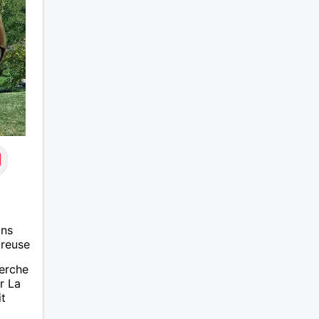
ans
ureuse
herche
r La
it