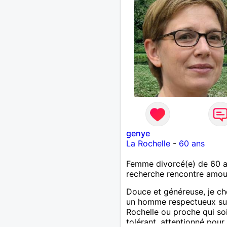
genye
La Rochelle
-
60 ans
Femme divorcé(e) de 60 
recherche rencontre amo
Douce et généreuse, je c
un homme respectueux su
Rochelle ou proche qui so
tolérant, attentionné pour