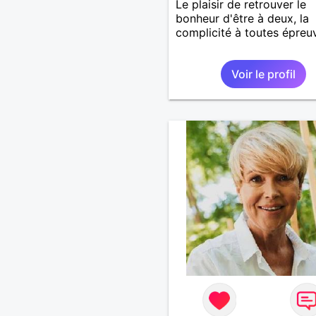
Le plaisir de retrouver le
bonheur d'être à deux, la
complicité à toutes épreuv
Voir le profil