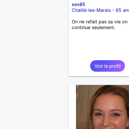
sev85
Chaillé-les-Marais
-
65 an
On ne refait pas sa vie on 
continue seulement.
Voir le profil