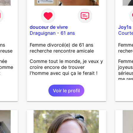
douceur de vivre
Joy1s
Draguignan
-
61 ans
Court
ans
Femme divorcé(e) de 61 ans
Femme
ureuse
recherche rencontre amicale
recher
nnée
Comme tout le monde, je veux y
Femme 
 homme
croire encore de trouver
joyeus
x
l'homme avec qui ça le ferait !
sérieu
me res
des dé
Voir le profil
monde 
serein
long t