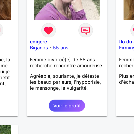
enigere
flo du
Biganos
-
55 ans
Firmin
e, la
Femme divorcé(e) de 55 ans
Femme
l me
recherche rencontre amoureuse
recher
i je
Agréable, souriante, je déteste
Plus e
petit
les beaux parleurs, l'hypocrisie,
d'écha
nt,
le mensonge, la vulgarité.
Voir le profil