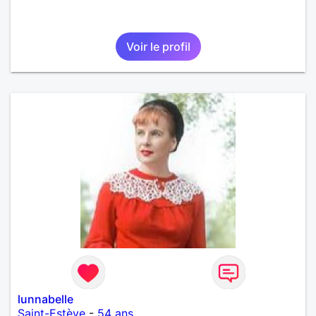
Voir le profil
lunnabelle
Saint-Estève
-
54 ans