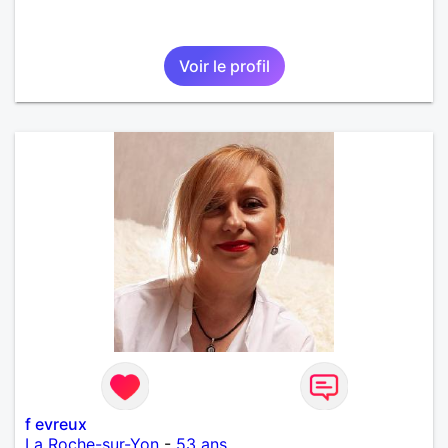
Voir le profil
f evreux
La Roche-sur-Yon
-
53 ans