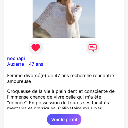
nochapi
Auxerre
-
47 ans
Femme divorcé(e) de 47 ans recherche rencontre
amoureuse
Croqueuse de la vie à plein dent et consciente de
l'immense chance de vivre celle qui m'a été
"donnée". En possession de toutes ses facultés
mentales et physiques. Célibataire mais pas
solitaire, je mène une vie bien remplie. Je ne suis
Voir le profil
pas sur ce site par dépit, ni en tant que
représentatrice de la Femme Divorcée Mal dans sa