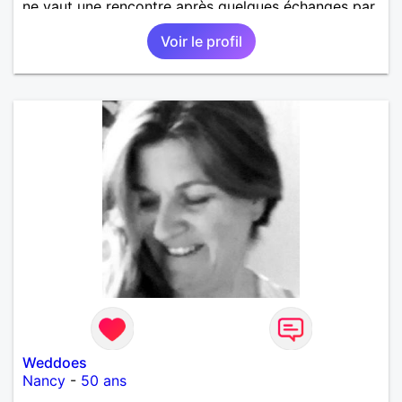
ne vaut une rencontre après quelques échanges par
messages pour savoir si il y a un feeling entre les
Voir le profil
deux et le désir de se revoir. Au plaisir de se
découvrir...
Weddoes
Nancy
-
50 ans