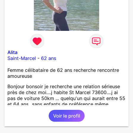
Alita
Saint-Marcel
-
62 ans
Femme célibataire de 62 ans recherche rencontre
amoureuse
Bonjour bonsoir je recherche une relation sérieuse
près de chez moi....j habite St Marcel 73600....j ai
pas de voiture 50km ... quelqu'un qui aurait entre 55
et 64 ans...sans enfants de préférence même
adultes et qui n aurait garder aucun contact avec
Voir le profil
une où plusieurs ex...si vous correspondez à ma
recherche ecrivez moi je vous répondrai...