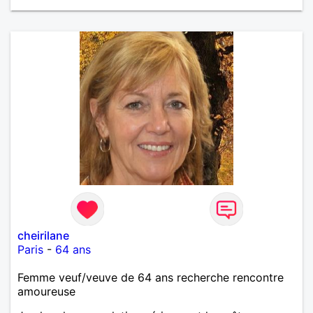
cheirilane
Paris
-
64 ans
Femme veuf/veuve de 64 ans recherche rencontre
amoureuse