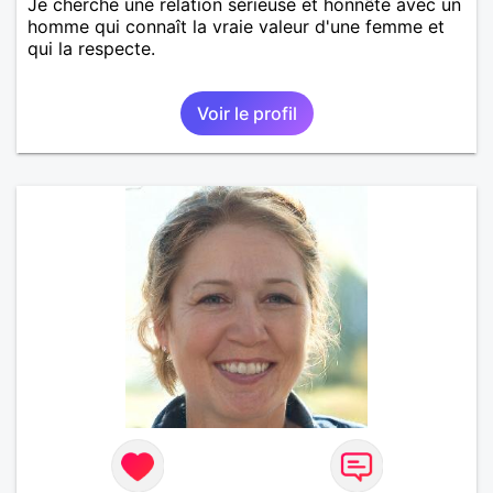
Je cherche une relation sérieuse et honnête avec un
homme qui connaît la vraie valeur d'une femme et
qui la respecte.
Voir le profil