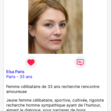
Elsa Paris
Paris
-
33 ans
Femme célibataire de 33 ans recherche rencontre
amoureuse
Jeune femme célibataire, sportive, cultivée, rigolote
recherche homme sympathique ayant de l'humour,
aimant le dialogue, pour partager de bons