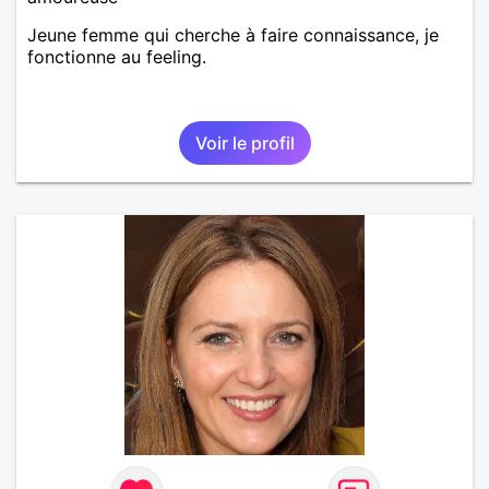
Jeune femme qui cherche à faire connaissance, je
fonctionne au feeling.
Voir le profil