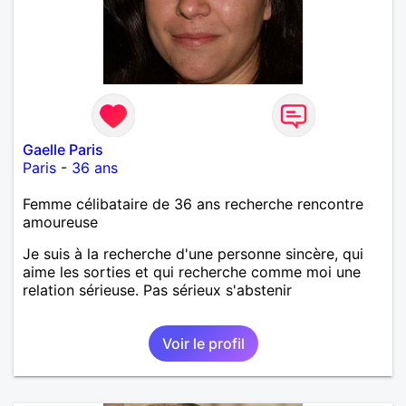
Gaelle Paris
Paris
-
36 ans
Femme célibataire de 36 ans recherche rencontre
amoureuse
Je suis à la recherche d'une personne sincère, qui
aime les sorties et qui recherche comme moi une
relation sérieuse. Pas sérieux s'abstenir
Voir le profil