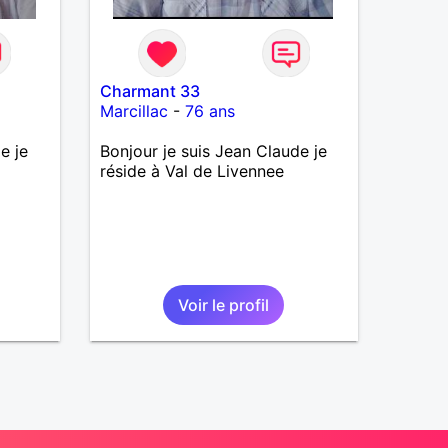
Charmant 33
Marcillac
-
76 ans
e je
Bonjour je suis Jean Claude je
réside à Val de Livennee
Voir le profil