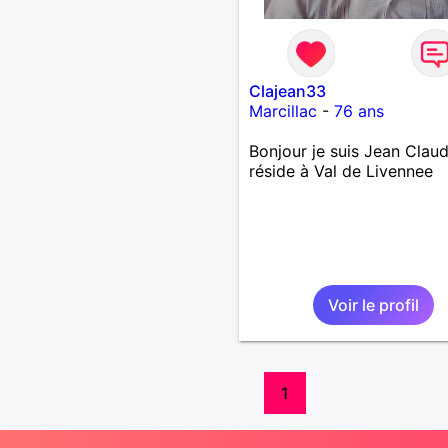
Clajean33
Marcillac
-
76 ans
Bonjour je suis Jean Claud
réside à Val de Livennee
Voir le profil
1