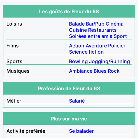
Les goûts de Fleur du 68
Loisirs
Balade
Bar/Pub
Cinéma
Cuisine
Restaurants
Soirées entre amis
Sport
Films
Action
Aventure
Policier
Science fiction
Sports
Bowling
Jogging/Running
Musiques
Ambiance
Blues
Rock
Profession de Fleur du 68
Métier
Salarié
Plus sur ma vie
Activité préférée
Se balader