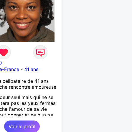
97
e-France
-
41 ans
célibataire de 41 ans
che rencontre amoureuse
coeur seul mais qui ne se
itera pas les yeux fermés,
che l'amour de sa vie
out donner et ne plus se
.
Voir le profil