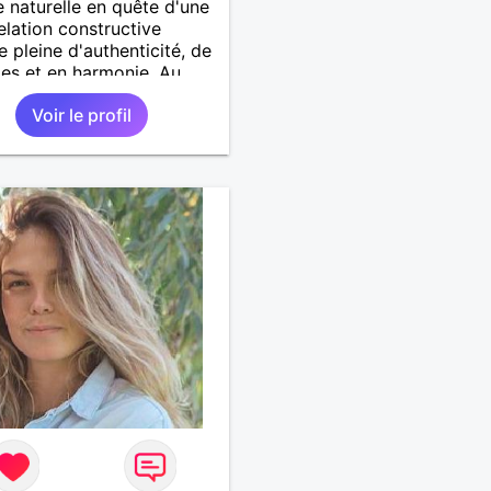
naturelle en quête d'une
relation constructive
e pleine d'authenticité, de
es et en harmonie. Au
r d'échanger avec ceux qui
Voir le profil
s valeurs de coeur et
d'envies de partager au
ien. Merci de m'écrire, je
ds du moment ou c'est
e respect..