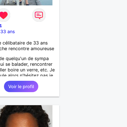
4
-
33 ans
célibataire de 33 ans
che rencontre amoureuse
de quelqu'un de sympa
ui se balader, rencontrer
ller boire un verre, etc. Je
eule alors n'hésitez pas je
uverte pour faire
Voir le profil
ssance.