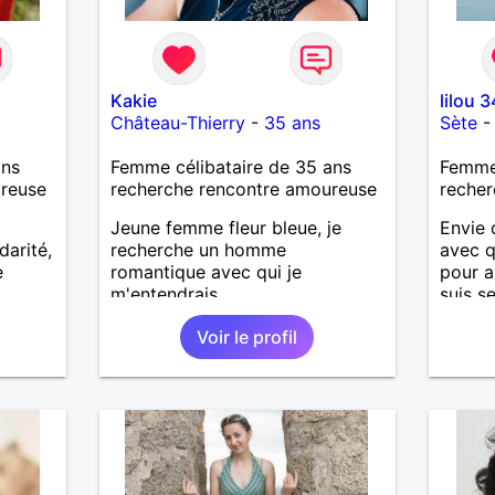
Kakie
lilou 3
Château-Thierry
-
35 ans
Sète
ans
Femme célibataire de 35 ans
Femme 
ureuse
recherche rencontre amoureuse
recher
Jeune femme fleur bleue, je
Envie 
idarité,
recherche un homme
avec q
e
romantique avec qui je
pour a
m'entendrais.
suis s
suis o
Voir le profil
connai