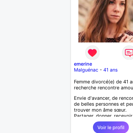
emerine
Malguénac
-
41 ans
Femme divorcé(e) de 41 a
recherche rencontre amo
Envie d'avancer, de renco
de belles personnes et peu
trouver mon âme sœur.
Partager, donner, recevoir
Apprendre à se connaître 
Voir le profil
ce que l’avenir nous réserv