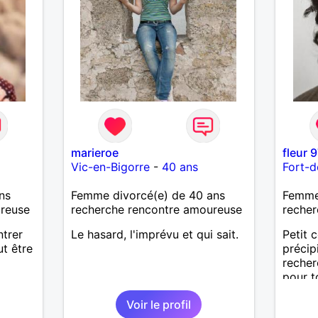
marieroe
fleur 
Vic-en-Bigorre
-
40 ans
Fort-d
ns
Femme divorcé(e) de 40 ans
Femme 
ureuse
recherche rencontre amoureuse
recher
ntrer
Le hasard, l'imprévu et qui sait.
Petit 
t être
précip
recher
.
pour t
et voir
quitter
Voir le profil
e !