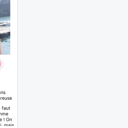
ans
ureuse
 faut
omme
e ! On
i, mais