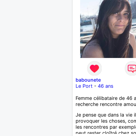
babounete
Le Port
-
46 ans
Femme célibataire de 46 
recherche rencontre amo
Je pense que dans la vie il
provoquer les choses, c
les rencontres par exempl
peut rester cloîtré chez so