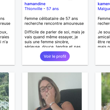
hamandine
kamer
Thionville
-
57 ans
Malgu
ans
Femme célibataire de 57 ans
Femme 
ureuse
recherche rencontre amoureuse
recher
oux,
Difficile de parler de soi, mais je
Je sou
raies
vais quand même essayer, je
amical
i n'a
suis une femme sincère,
être r
sérieuse, douce, tendre et pas
mais p
compliqué à vivre, je suis
avoir 
Voir le profil
ouverte d'esprit et romantique.