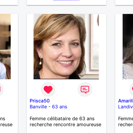
Prisca50
Amaril
Banville
-
63 ans
Landiv
ans
Femme célibataire de 63 ans
Femme 
ureuse
recherche rencontre amoureuse
recher