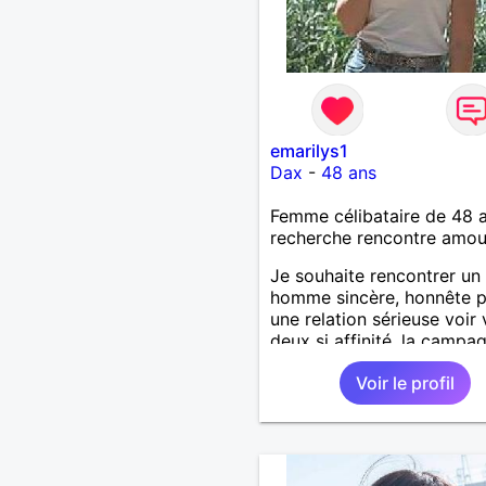
emarilys1
Dax
-
48 ans
Femme célibataire de 48 
recherche rencontre amo
Je souhaite rencontrer un 
homme sincère, honnête 
une relation sérieuse voir 
deux si affinité, la campa
bien venu.
Voir le profil