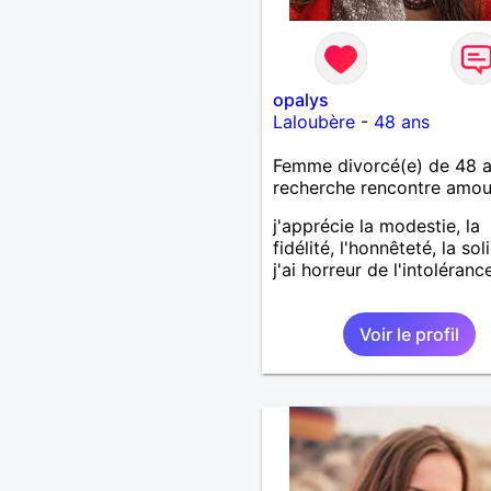
opalys
Laloubère
-
48 ans
Femme divorcé(e) de 48 
recherche rencontre amo
j'apprécie la modestie, la
fidélité, l'honnêteté, la sol
j'ai horreur de l'intoléranc
Voir le profil