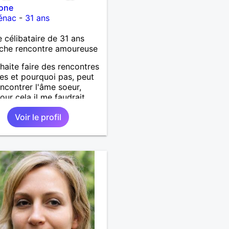
one
énac
-
31 ans
célibataire de 31 ans
che rencontre amoureuse
haite faire des rencontres
es et pourquoi pas, peut
encontrer l'âme soeur,
our cela il me faudrait
le coup de coeur.
Voir le profil