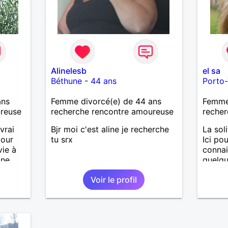
Alinelesb
el sa
Béthune
-
44 ans
Porto
ans
Femme divorcé(e) de 44 ans
Femme 
ureuse
recherche rencontre amoureuse
recher
vrai
Bjr moi c'est aline je recherche
La sol
pour
tu srx
Ici pou
vie à
connai
gne
quelqu
Voir le profil