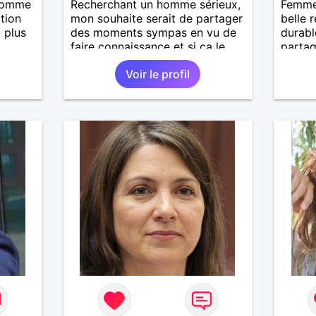
'homme
Recherchant un homme sérieux,
Femme 
tion
mon souhaite serait de partager
belle 
t plus
des moments sympas en vu de
durabl
faire connaissance et si ça le
partag
fait, tout est envisageable...
plaisi
Voir le profil
ont de
plein 
quotid
répon
dans l