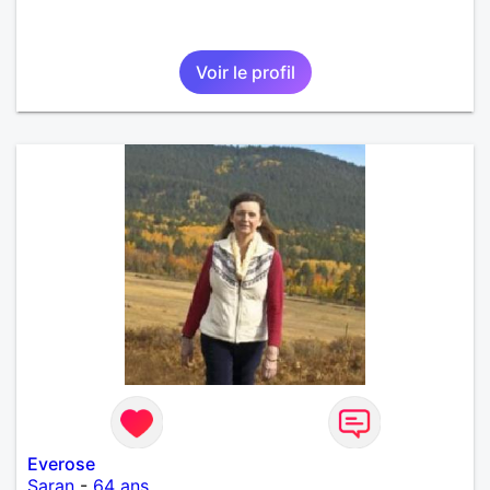
Voir le profil
Everose
Saran
-
64 ans