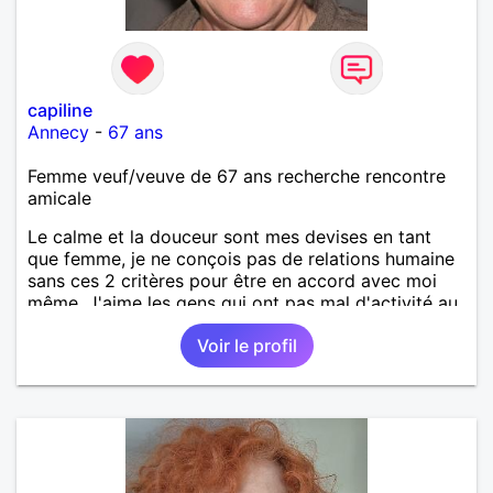
capiline
Annecy
-
67 ans
Femme veuf/veuve de 67 ans recherche rencontre
amicale
Le calme et la douceur sont mes devises en tant
que femme, je ne conçois pas de relations humaine
sans ces 2 critères pour être en accord avec moi
même. J'aime les gens qui ont pas mal d'activité au
dépend de ceux qui sont pantouflard, mais il faut de
Voir le profil
tout pour faire un monde !