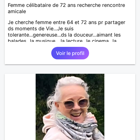
Femme célibataire de 72 ans recherche rencontre
amicale
Je cherche femme entre 64 et 72 ans pr partager
ds moments de Vie...Je suis
tolerante...genereuse...ds la douceur...aimant les
balades...la musique ...la lecture...le cinema...la
mer...le ping pong...les joies de se retrouver pr
Voir le profil
dialoguer et etre ds la chaleur humaine Juste une
femme à la rencontre d'1 autre femme Pas
d'hommes svp..