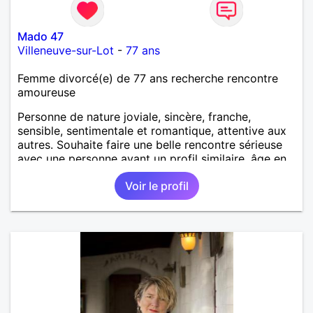
Mado 47
Villeneuve-sur-Lot
-
77 ans
Femme divorcé(e) de 77 ans recherche rencontre
amoureuse
Personne de nature joviale, sincère, franche,
sensible, sentimentale et romantique, attentive aux
autres. Souhaite faire une belle rencontre sérieuse
avec une personne ayant un profil similaire, âge en
rapport et proche si possible Je déteste le
Voir le profil
mensonge et l hypocrisie ainsi que les conflits. J
aime les balades, les villages aux vieilles pierres,
restaurants, musique, mer, montagne, cuisiner et
patisser, cinéma, soirée entre amis. J apprécie l
humour et le dialogue qui est la base d une bonne
relation.